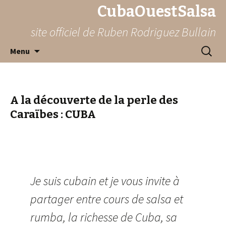
CubaOuestSalsa
site officiel de Ruben Rodriguez Bullain
Skip
Reche
Menu
to
content
A la découverte de la perle des
Caraïbes : CUBA
Je suis cubain et je vous invite à
partager entre cours de salsa et
rumba, la richesse de Cuba, sa